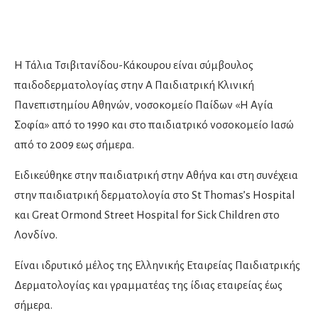
Χειρουργοί μαστού
Δερματολόγοι
H Τάλια Τσιβιτανίδου-Κάκουρου είναι σύμβουλος
Αισθητική Ιατρική
παιδοδερματολογίας στην Α Παιδιατρική Κλινική
Παιδοδερματολόγοι
Πανεπιστημίου Αθηνών, νοσοκομείο Παίδων «Η Αγία
Σοφία» από το 1990 και στο παιδιατρικό νοσοκομείο Ιασώ
Ενδοκρινολόγοι
από το 2009 εως σήμερα.
Διαβητολόγοι
Ειδικεύθηκε στην παιδιατρική στην Αθήνα και στη συνέχεια
Παιδοενδοκρινολόγοι
στην παιδιατρική δερματολογία στο St Thomas’s Hospital
και Great Ormond Street Hospital for Sick Children στο
Ιατρικές υπηρεσίες
Λονδίνο.
Είναι ιδρυτικό μέλος της Ελληνικής Eταιρείας Παιδιατρικής
Ιατροί εργασίας
Δερματολογίας και γραμματέας της ίδιας εταιρείας έως
σήμερα.