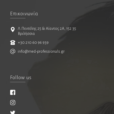
Ανοσολογία
Νεογνολόγοι
Επικοινωνία
Παιδοορθοπαιδικοί
Παιδοχειρουργοί
Λ.Πεντέλης 25 & Αίαντος 2Α, 152 35
Βριλήσσια
Πλαστικοί χειρουργοί
+30 210 60 96 939
Αισθητική ιατρική
info@med-professionals.gr
Μεταμόσχευση μαλλιών
Πνευμονολόγοι
Follow us
Ειδικοί ιατροί ύπνου
Φυματιολόγοι
Ποδολόγοι