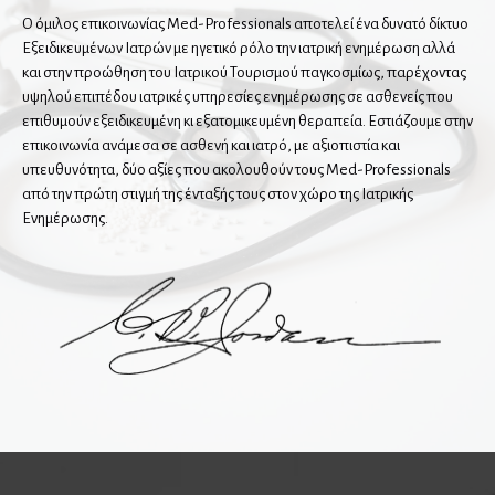
Ο όμιλος επικοινωνίας Med-Professionals αποτελεί ένα δυνατό δίκτυο
Εξειδικευμένων Ιατρών με ηγετικό ρόλο την ιατρική ενημέρωση αλλά
Οφθαλμίατροι
και στην προώθηση του Ιατρικού Τουρισμού παγκοσμίως, παρέχοντας
Αισθητική Ιατρική
υψηλού επιπέδου ιατρικές υπηρεσίες ενημέρωσης σε ασθενείς που
επιθυμούν εξειδικευμένη κι εξατομικευμένη θεραπεία. Εστιάζουμε στην
Παιδοοφθαλμίατροι
επικοινωνία ανάμεσα σε ασθενή και ιατρό, με αξιοπιστία και
υπευθυνότητα, δύο αξίες που ακολουθούν τους Med-Professionals
από την πρώτη στιγμή της ένταξής τους στον χώρο της Ιατρικής
Παθολόγοι
Ενημέρωσης.
Διαβητολόγοι
Ειδικοί παθολόγοι
Κλινικοί Υπερτασιολόγοι
Λοιμωξιολόγοι
Ογκολόγοι
Παθολογοανατόμοι
Παιδίατροι