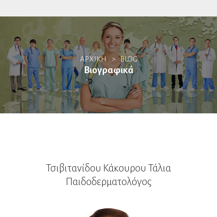
Αλλεργιολόγοι
ΑΡΧΙΚΗ
>
BLOG
Βιοπαθολόγοι
Βιογραφικά
Γαστρεντερολόγοι
Ενδοσκόποι
Ηπατολόγοι
Ογκολογία Πεπτικού
Τσιβιτανίδου Κάκουρου Τάλια
Γενετιστές
Παιδοδερματολόγος
Γενικοί Ιατροί