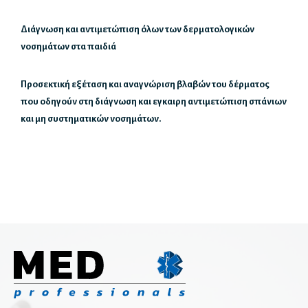
Διάγνωση και αντιμετώπιση όλων των δερματολογικών
Ορθοπαιδικοί
νοσημάτων στα παιδιά
Αθλητικές κακώσεις
Αρθροπλαστική χειρουργική
ιογενείς, μικροβιακές και μυκητιασικές λοιμώξεις, ατοπική
Προσεκτική εξέταση και αναγνώριση βλαβών του δέρματος
δερματίτιδα, ψωρίαση, λεύκη
Βελονισμός
που οδηγούν στη διάγνωση και εγκαιρη αντιμετώπιση σπάνιων
Ορθοπαιδικοί άκρου χειρός
και μη συστηματικών νοσημάτων.
Παιδοορθοπαιδικοί
Ρομποτική ορθοπαιδική
Χειρουργική ώμου
Χειρουργοί Ισχίου Γόνατος
Χειρουργοί σπονδυλικής στήλης
Ουρολόγοι
Ανδρολόγοι
Ρομποτική ουρολογία