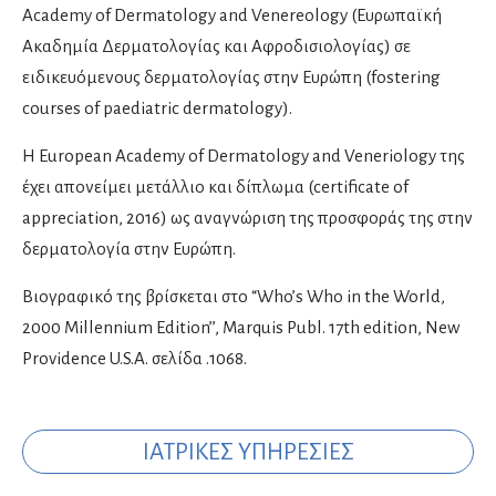
Νευροψυχολόγοι
Academy of Dermatology and Venereology (Ευρωπαϊκή
Ακαδημία Δερματολογίας και Αφροδισιολογίας) σε
ειδικευόμενους δερματολογίας στην Ευρώπη (fostering
Νεφρολόγοι
courses of paediatric dermatology).
Η European Academy of Dermatology and Veneriology της
Νοσοκομεία & Κλινικές
έχει απονείμει μετάλλιο και δίπλωμα (certificate of
appreciation, 2016) ως αναγνώριση της προσφοράς της στην
Οδοντίατροι
δερματολογία στην Ευρώπη.
Εμφυτεύματα
Βιογραφικό της βρίσκεται στο “Who’s Who in the World,
Ενδοδοντολόγοι
2000 Millennium Edition’’, Marquis Publ. 17th edition, New
Επανορθωτική αισθητική οδοντιατρική
Providence U.S.A. σελίδα .1068.
Ομοιοπαθητικοί
Ορθοδοντικοί
ΙΑΤΡΙΚΕΣ ΥΠΗΡΕΣΙΕΣ
Παιδοοδοντίατροι
Περιοδοντολόγοι