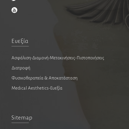
Ρευματολόγοι
Φυσίατροι
Ευεξία
Φυσικοθεραπευτές
Οστεοπαθητικοί
Ασφάλιση-Διαμονή-Μετακινήσεις-Πιστοποιήσεις
Διατροφή
Χειρουργοί
Φυσικοθεραπεία & Αποκατάσταση
Xειρουργοί παχέος εντέρου & πρωκτού
Medical Aesthetics-Ευεξία
Βαριατρική
Βιοσυντονισμός
Παιδοχειρουργοί
Ρομποτική χειρουργική
Sitemap
Χειρουργοί ενδοκρινών αδένων