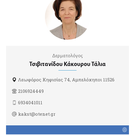
Διαβητολόγοι
Ομοιοπαθητικοί
Γναθοπροσωπικοί Χειρουργοί
Γυναικολόγοι
Δερματολόγος
Γυναικολογική Ογκολογία
Τσιβιτανίδου Κάκουρου Τάλια
Εμβρυική Ιατρική
Εξωσωματική Γονιμοποίηση
Λεωφόρος Κηφισίας 74, Αμπελόκηποι 11526
Λαπαροσκοπική Γυναικολογία
2106924449
Ομοιοπαθητικοί
6934041011
Ρομποτική Γυναικολογία
kakst@otenet.gr
Σεξολόγοι
Υπέρηχοι
Υπογονιμότητα