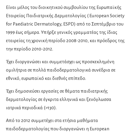
Καρδιολόγοι
Είναι μέλος του διοικητικού συμβουλίου της Ευρωπαϊκής
Ειδικοί καρδιολόγοι
Εταιρείας Παιδιατρικής Δερματολογίας ( European Society
Καρδιαγγειακή απεικόνιση
for Paediatric Dermatology, ESPD) από το Σεπτέμβριο του
Παιδοκαρδιολόγοι
1999 έως σήμερα. Υπήρξε γενικός γραμματέας της ίδιας
εταιρείας τη χρονική περίοδο 2008-2010, και πρόεδρος της
την περίοδο 2010-2012.
Καρδιοχειρουργοί
Έχει διοργανώσει και συμμετάσχει ως προσκεκλημένη
Νευρολόγοι
ομιλήτρια σε πολλά παιδοδερματολογικά συνέδρια σε
εθνικό, ευρωπαϊκό και διεθνές επίπεδο.
Νευροχειρουργοί
Έχει δημοσιεύσει εργασίες σε θέματα παιδιατρικής
Ενδαγγειακή νευροχειρουργική
δερματολογίας σε έγκριτα ελληνικά και ξενόγλωσσα
ιατρικά περιοδικά (>130).
Λειτουργική νευροχειρουργική
Χειρουργοί σπονδυλικής στήλης
Από το 2012 συμμετέχει στα ετήσια μαθήματα
παιδοδερματολογίας που διοργανώνει η European