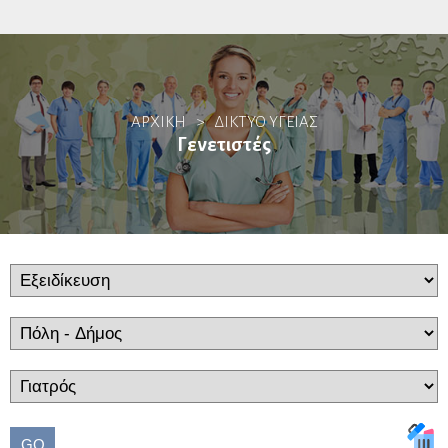
Αλλεργιολόγοι
ΑΡΧΙΚΗ
>
ΔΙΚΤΥΟ ΥΓΕΙΑΣ
Βιοπαθολόγοι
Γενετιστές
Γαστρεντερολόγοι
Ενδοσκόποι
Ηπατολόγοι
Ογκολογία Πεπτικού
Γενετιστές
Γενικοί Ιατροί
GO