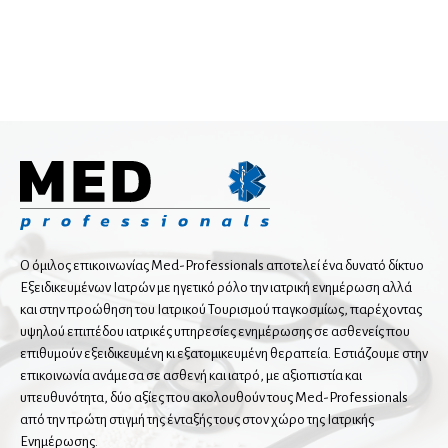
Χειρουργοί μαστού
Δερματολόγοι
Αισθητική Ιατρική
Παιδοδερματολόγοι
Ενδοκρινολόγοι
Διαβητολόγοι
Παιδοενδοκρινολόγοι
Ο όμιλος επικοινωνίας Med-Professionals αποτελεί ένα δυνατό δίκτυο
Εξειδικευμένων Ιατρών με ηγετικό ρόλο την ιατρική ενημέρωση αλλά
και στην προώθηση του Ιατρικού Τουρισμού παγκοσμίως, παρέχοντας
Ιατρικές υπηρεσίες
υψηλού επιπέδου ιατρικές υπηρεσίες ενημέρωσης σε ασθενείς που
επιθυμούν εξειδικευμένη κι εξατομικευμένη θεραπεία. Εστιάζουμε στην
επικοινωνία ανάμεσα σε ασθενή και ιατρό, με αξιοπιστία και
Ιατροί εργασίας
υπευθυνότητα, δύο αξίες που ακολουθούν τους Med-Professionals
από την πρώτη στιγμή της ένταξής τους στον χώρο της Ιατρικής
Ενημέρωσης.