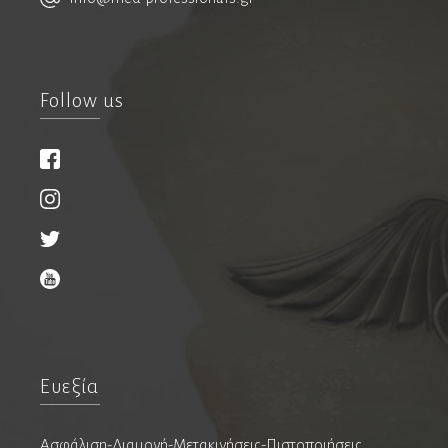
Νευροψυχολόγοι
Νεφρολόγοι
Follow us
Νοσοκομεία & Κλινικές
Οδοντίατροι
Εμφυτεύματα
Ενδοδοντολόγοι
Επανορθωτική αισθητική οδοντιατρική
Ομοιοπαθητικοί
Ορθοδοντικοί
Ευεξία
Παιδοοδοντίατροι
Περιοδοντολόγοι
Ασφάλιση-Διαμονή-Μετακινήσεις-Πιστοποιήσεις