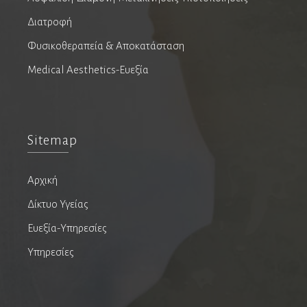
Διατροφή
Ορθοπαιδικοί
Φυσικοθεραπεία & Αποκατάσταση
Αθλητικές κακώσεις
Medical Aesthetics-Ευεξία
Αρθροπλαστική χειρουργική
Βελονισμός
Ορθοπαιδικοί άκρου χειρός
Sitemap
Παιδοορθοπαιδικοί
Ρομποτική ορθοπαιδική
Αρχική
Χειρουργική ώμου
Χειρουργοί Ισχίου Γόνατος
Δίκτυο Υγείας
Χειρουργοί σπονδυλικής στήλης
Ευεξία-Υπηρεσίες
Υπηρεσίες
Ουρολόγοι
Ανδρολόγοι
Ρομποτική ουρολογία