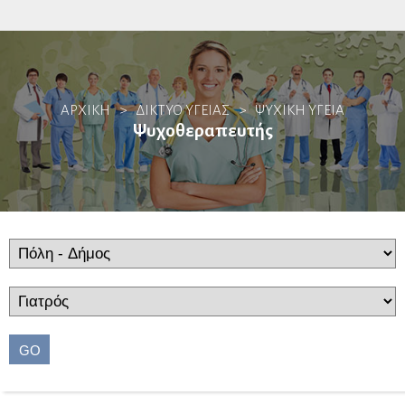
Αλλεργιολόγοι
ΑΡΧΙΚΗ
>
ΔΙΚΤΥΟ ΥΓΕΙΑΣ
>
ΨΥΧΙΚΉ ΥΓΕΊΑ
Βιοπαθολόγοι
Ψυχοθεραπευτής
Γαστρεντερολόγοι
Ενδοσκόποι
Ηπατολόγοι
Ογκολογία Πεπτικού
Γενετιστές
GO
Γενικοί Ιατροί