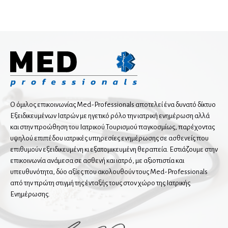
Χειρουργοί μαστού
Δερματολόγοι
Αισθητική Ιατρική
Παιδοδερματολόγοι
Ενδοκρινολόγοι
Ο όμιλος επικοινωνίας Med-Professionals αποτελεί ένα δυνατό δίκτυο
Εξειδικευμένων Ιατρών με ηγετικό ρόλο την ιατρική ενημέρωση αλλά
Διαβητολόγοι
και στην προώθηση του Ιατρικού Τουρισμού παγκοσμίως, παρέχοντας
Παιδοενδοκρινολόγοι
υψηλού επιπέδου ιατρικές υπηρεσίες ενημέρωσης σε ασθενείς που
επιθυμούν εξειδικευμένη κι εξατομικευμένη θεραπεία. Εστιάζουμε στην
επικοινωνία ανάμεσα σε ασθενή και ιατρό, με αξιοπιστία και
Ιατρικές υπηρεσίες
υπευθυνότητα, δύο αξίες που ακολουθούν τους Med-Professionals
από την πρώτη στιγμή της ένταξής τους στον χώρο της Ιατρικής
Ενημέρωσης.
Ιατροί εργασίας