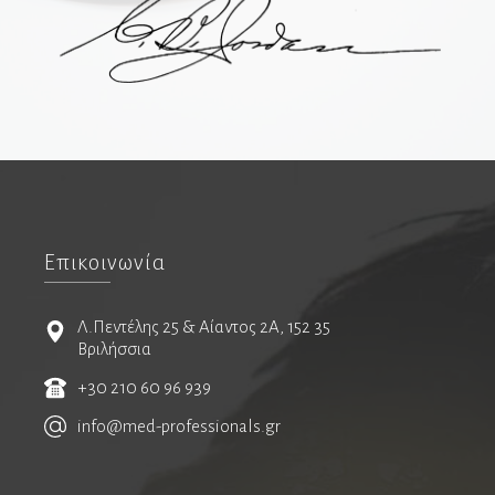
Καρδιολόγοι
Ειδικοί καρδιολόγοι
Καρδιαγγειακή απεικόνιση
Παιδοκαρδιολόγοι
Καρδιοχειρουργοί
Νευρολόγοι
Επικοινωνία
Λ.Πεντέλης 25 & Αίαντος 2Α, 152 35
Νευροχειρουργοί
Βριλήσσια
Ενδαγγειακή νευροχειρουργική
+30 210 60 96 939
Λειτουργική νευροχειρουργική
info@med-professionals.gr
Χειρουργοί σπονδυλικής στήλης