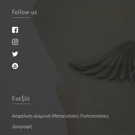
Νευροψυχολόγοι
Follow us
Νεφρολόγοι
Νοσοκομεία & Κλινικές
Οδοντίατροι
Εμφυτεύματα
Ενδοδοντολόγοι
Επανορθωτική αισθητική οδοντιατρική
Ευεξία
Ομοιοπαθητικοί
Ορθοδοντικοί
Ασφάλιση-Διαμονή-Μετακινήσεις-Πιστοποιήσεις
Παιδοοδοντίατροι
Διατροφή
Περιοδοντολόγοι