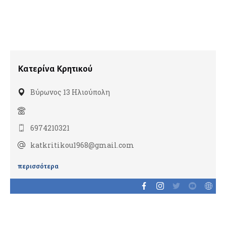
Διαβητολόγοι
Ομοιοπαθητικοί
Γναθοπροσωπικοί Χειρουργοί
Κατερίνα Κρητικού
Γυναικολόγοι
Βύρωνος 13 Ηλιούπολη
Γυναικολογική Ογκολογία
Εμβρυική Ιατρική
6974210321
Εξωσωματική Γονιμοποίηση
Λαπαροσκοπική Γυναικολογία
katkritikou1968@gmail.com
Ομοιοπαθητικοί
περισσότερα
Ρομποτική Γυναικολογία
Σεξολόγοι
Υπέρηχοι
Υπογονιμότητα