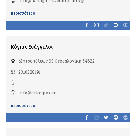
info@panagiotiszoumpoulis.gr
Καρδιολόγοι
Ειδικοί καρδιολόγοι
περισσότερα
Καρδιαγγειακή απεικόνιση
Παιδοκαρδιολόγοι
Κόγιας Ευάγγελος
Καρδιοχειρουργοί
Μητροπόλεως 99 Θεσσαλονίκη 54622
Νευρολόγοι
2310228191
info@drkogias.gr
Νευροχειρουργοί
Ενδαγγειακή νευροχειρουργική
περισσότερα
Λειτουργική νευροχειρουργική
Χειρουργοί σπονδυλικής στήλης