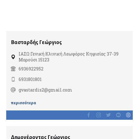
Διαβητολόγοι
Ομοιοπαθητικοί
Γναθοπροσωπικοί Χειρουργοί
Βασταρδής Γεώργιος
Γυναικολόγοι
ΙΑΣΩ Γενική Κλινική Λεωφόρος Κηφισίας 37-39
Μαρούσι 15123
Γυναικολογική Ογκολογία
6936922952
Εμβρυική Ιατρική
6931801801
Εξωσωματική Γονιμοποίηση
Λαπαροσκοπική Γυναικολογία
gvastardis2@gmail.com
Ομοιοπαθητικοί
περισσότερα
Ρομποτική Γυναικολογία
Σεξολόγοι
Υπέρηχοι
Υπογονιμότητα
Δημογέροντας Γεώργιος