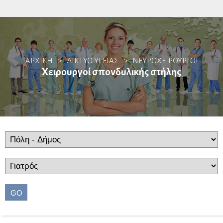
Αλλεργιολόγοι
ΑΡΧΙΚΗ
>
ΔΙΚΤΥΟ ΥΓΕΙΑΣ
>
ΝΕΥΡΟΧΕΙΡΟΥΡΓΟΊ
Βιοπαθολόγοι
Χειρουργοί σπονδυλικής στήλης
Γαστρεντερολόγοι
Ενδοσκόποι
Ηπατολόγοι
Ογκολογία Πεπτικού
Γενετιστές
GO
Γενικοί Ιατροί