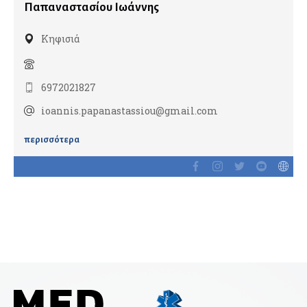
Νευροψυχολόγοι
Παπαναστασίου Ιωάννης
Κηφισιά
Νεφρολόγοι
6972021827
Νοσοκομεία & Κλινικές
ioannis.papanastassiou@gmail.com
περισσότερα
Οδοντίατροι
Εμφυτεύματα
Ενδοδοντολόγοι
Επανορθωτική αισθητική οδοντιατρική
Ομοιοπαθητικοί
Ορθοδοντικοί
Παιδοοδοντίατροι
Περιοδοντολόγοι