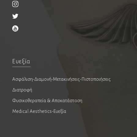
Ανοσολογία
Νεογνολόγοι
Παιδοορθοπαιδικοί
Παιδοχειρουργοί
Πλαστικοί χειρουργοί
Αισθητική ιατρική
Ευεξία
Μεταμόσχευση μαλλιών
Ασφάλιση-Διαμονή-Μετακινήσεις-Πιστοποιήσεις
Πνευμονολόγοι
Διατροφή
Ειδικοί ιατροί ύπνου
Φυσικοθεραπεία & Αποκατάσταση
Φυματιολόγοι
Medical Aesthetics-Ευεξία
Ποδολόγοι