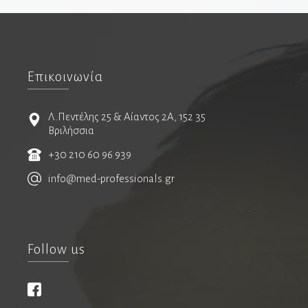
Οφθαλμίατροι
Αισθητική Ιατρική
Επικοινωνία
Παιδοοφθαλμίατροι
Λ.Πεντέλης 25 & Αίαντος 2Α, 152 35
Παθολόγοι
Βριλήσσια
Διαβητολόγοι
+30 210 60 96 939
Ειδικοί παθολόγοι
info@med-professionals.gr
Κλινικοί Υπερτασιολόγοι
Λοιμωξιολόγοι
Ογκολόγοι
Follow us
Παθολογοανατόμοι
Παιδίατροι