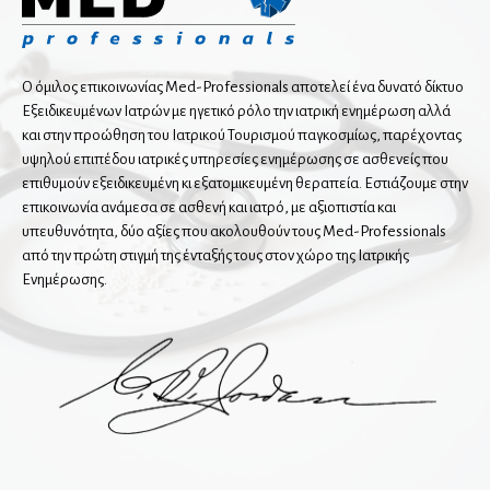
Ορθοπαιδικοί
Αθλητικές κακώσεις
Ο όμιλος επικοινωνίας Med-Professionals αποτελεί ένα δυνατό δίκτυο
Εξειδικευμένων Ιατρών με ηγετικό ρόλο την ιατρική ενημέρωση αλλά
Αρθροπλαστική χειρουργική
και στην προώθηση του Ιατρικού Τουρισμού παγκοσμίως, παρέχοντας
Βελονισμός
υψηλού επιπέδου ιατρικές υπηρεσίες ενημέρωσης σε ασθενείς που
επιθυμούν εξειδικευμένη κι εξατομικευμένη θεραπεία. Εστιάζουμε στην
Ορθοπαιδικοί άκρου χειρός
επικοινωνία ανάμεσα σε ασθενή και ιατρό, με αξιοπιστία και
Παιδοορθοπαιδικοί
υπευθυνότητα, δύο αξίες που ακολουθούν τους Med-Professionals
Ρομποτική ορθοπαιδική
από την πρώτη στιγμή της ένταξής τους στον χώρο της Ιατρικής
Ενημέρωσης.
Χειρουργική ώμου
Χειρουργοί Ισχίου Γόνατος
Χειρουργοί σπονδυλικής στήλης
Ουρολόγοι
Ανδρολόγοι
Ρομποτική ουρολογία