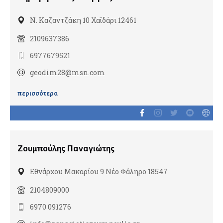
Χειρουργοί μαστού
Ν. Καζαντζάκη 10 Χαϊδάρι 12461
2109637386
Δερματολόγοι
6977679521
Αισθητική Ιατρική
Παιδοδερματολόγοι
geodim28@msn.com
περισσότερα
Ενδοκρινολόγοι
Διαβητολόγοι
Παιδοενδοκρινολόγοι
Ζουμπούλης Παναγιώτης
Ιατρικές υπηρεσίες
Εθνάρχου Μακαρίου 9 Νέο Φάληρο 18547
2104809000
Ιατροί εργασίας
6970 091276