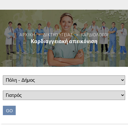
Αλλεργιολόγοι
ΑΡΧΙΚΗ
>
ΔΙΚΤΥΟ ΥΓΕΙΑΣ
>
ΚΑΡΔΙΟΛΌΓΟΙ
Βιοπαθολόγοι
Καρδιαγγειακή απεικόνιση
Γαστρεντερολόγοι
Ενδοσκόποι
Ηπατολόγοι
Ογκολογία Πεπτικού
Γενετιστές
GO
Γενικοί Ιατροί