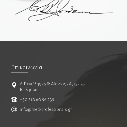
Καρδιολόγοι
Ειδικοί καρδιολόγοι
Καρδιαγγειακή απεικόνιση
Παιδοκαρδιολόγοι
Καρδιοχειρουργοί
Νευρολόγοι
Επικοινωνία
Λ.Πεντέλης 25 & Αίαντος 2Α, 152 35
Νευροχειρουργοί
Βριλήσσια
Ενδαγγειακή νευροχειρουργική
+30 210 60 96 939
Λειτουργική νευροχειρουργική
info@med-professionals.gr
Χειρουργοί σπονδυλικής στήλης