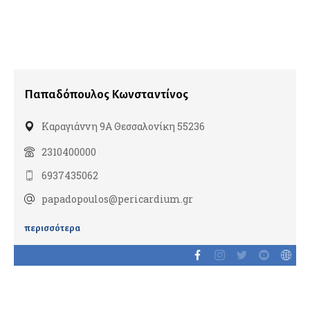
Διαβητολόγοι
Ομοιοπαθητικοί
Γναθοπροσωπικοί Χειρουργοί
Παπαδόπουλος Κωνσταντίνος
Γυναικολόγοι
Καραγιάννη 9Α Θεσσαλονίκη 55236
Γυναικολογική Ογκολογία
2310400000
Εμβρυική Ιατρική
6937435062
Εξωσωματική Γονιμοποίηση
Λαπαροσκοπική Γυναικολογία
papadopoulos@pericardium.gr
Ομοιοπαθητικοί
περισσότερα
Ρομποτική Γυναικολογία
Σεξολόγοι
Υπέρηχοι
Υπογονιμότητα