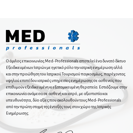
Χειρουργοί μαστού
Δερματολόγοι
Αισθητική Ιατρική
Παιδοδερματολόγοι
Ενδοκρινολόγοι
Ο όμιλος επικοινωνίας Med-Professionals αποτελεί ένα δυνατό δίκτυο
Εξειδικευμένων Ιατρών με ηγετικό ρόλο την ιατρική ενημέρωση αλλά
Διαβητολόγοι
και στην προώθηση του Ιατρικού Τουρισμού παγκοσμίως, παρέχοντας
Παιδοενδοκρινολόγοι
υψηλού επιπέδου ιατρικές υπηρεσίες ενημέρωσης σε ασθενείς που
επιθυμούν εξειδικευμένη κι εξατομικευμένη θεραπεία. Εστιάζουμε στην
επικοινωνία ανάμεσα σε ασθενή και ιατρό, με αξιοπιστία και
Ιατρικές υπηρεσίες
υπευθυνότητα, δύο αξίες που ακολουθούν τους Med-Professionals
από την πρώτη στιγμή της ένταξής τους στον χώρο της Ιατρικής
Ενημέρωσης.
Ιατροί εργασίας