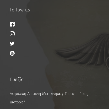
Νευροψυχολόγοι
Follow us
Νεφρολόγοι
Νοσοκομεία & Κλινικές
Οδοντίατροι
Εμφυτεύματα
Ενδοδοντολόγοι
Επανορθωτική αισθητική οδοντιατρική
Ευεξία
Ομοιοπαθητικοί
Ορθοδοντικοί
Ασφάλιση-Διαμονή-Μετακινήσεις-Πιστοποιήσεις
Παιδοοδοντίατροι
Διατροφή
Περιοδοντολόγοι