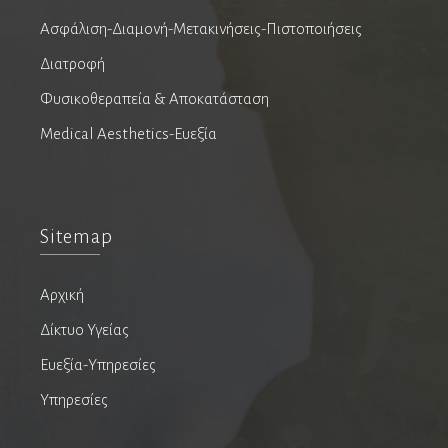
Χειρουργοί θώρακος
Ασφάλιση-Διαμονή-Μετακινήσεις-Πιστοποιήσεις
Χειρουργοί μαστού
Διατροφή
Χειρουργοί ογκολόγοι
Φυσικοθεραπεία & Αποκατάσταση
Χειρουργοί σπονδυλικής στήλης
Medical Aesthetics-Ευεξία
Ψυχίατροι
Ομοιοπαθητικοί
Sitemap
Ψυχική Υγεία
Νευροψυχολόγος
Αρχική
Σύμβουλος Ψυχικής Υγείας
Δίκτυο Υγείας
Ψυχίατρος
Ευεξία-Υπηρεσίες
Ψυχοθεραπευτής
Υπηρεσίες
Ψυχολόγος