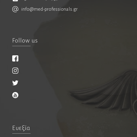
Ρευματολόγοι
info@med-professionals.gr
Φυσίατροι
Follow us
Φυσικοθεραπευτές
Οστεοπαθητικοί
Χειρουργοί
Xειρουργοί παχέος εντέρου & πρωκτού
Βαριατρική
Βιοσυντονισμός
Παιδοχειρουργοί
Ρομποτική χειρουργική
Ευεξία
Χειρουργοί ενδοκρινών αδένων