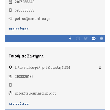
2107255348
6956330333
Ορθοπαιδικοί
petros@smahliou.gr
Αθλητικές κακώσεις
Αρθροπλαστική χειρουργική
περισσότερα
Βελονισμός
Ορθοπαιδικοί άκρου χειρός
Παιδοορθοπαιδικοί
Τσιούμας Σωτήρης
Ρομποτική ορθοπαιδική
Χειρουργική ώμου
»
Πλατεία Κυψέλης 1 Κυψέλη 11361
Χειρουργοί Ισχίου Γόνατος
2108825132
Χειρουργοί σπονδυλικής στήλης
info@tsioumasclinic.gr
Ουρολόγοι
Ανδρολόγοι
περισσότερα
Ρομποτική ουρολογία