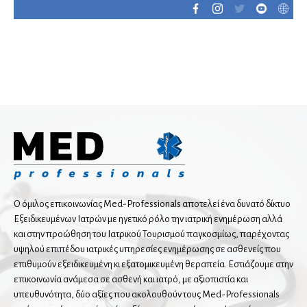
Οφθαλμίατροι
Αισθητική Ιατρική
Παιδοοφθαλμίατροι
Παθολόγοι
Διαβητολόγοι
Ειδικοί παθολόγοι
Κλινικοί Υπερτασιολόγοι
Ο όμιλος επικοινωνίας Med-Professionals αποτελεί ένα δυνατό δίκτυο
Λοιμωξιολόγοι
Εξειδικευμένων Ιατρών με ηγετικό ρόλο την ιατρική ενημέρωση αλλά
Ογκολόγοι
και στην προώθηση του Ιατρικού Τουρισμού παγκοσμίως, παρέχοντας
Παθολογοανατόμοι
υψηλού επιπέδου ιατρικές υπηρεσίες ενημέρωσης σε ασθενείς που
επιθυμούν εξειδικευμένη κι εξατομικευμένη θεραπεία. Εστιάζουμε στην
επικοινωνία ανάμεσα σε ασθενή και ιατρό, με αξιοπιστία και
Παιδίατροι
υπευθυνότητα, δύο αξίες που ακολουθούν τους Med-Professionals