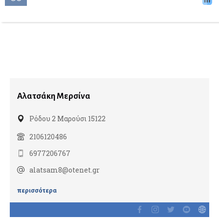
Διαβητολόγοι
Ομοιοπαθητικοί
Γναθοπροσωπικοί Χειρουργοί
Γυναικολόγοι
Γυναικολογική Ογκολογία
Αλατσάκη Μερσίνα
Εμβρυική Ιατρική
Ρόδου 2 Μαρούσι 15122
Εξωσωματική Γονιμοποίηση
2106120486
Λαπαροσκοπική Γυναικολογία
6977206767
Ομοιοπαθητικοί
alatsam8@otenet.gr
Ρομποτική Γυναικολογία
Σεξολόγοι
περισσότερα
Υπέρηχοι
Υπογονιμότητα