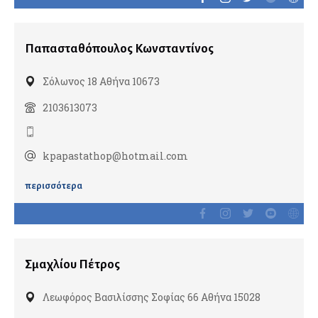
Νευροψυχολόγοι
Παπασταθόπουλος Κωνσταντίνος
Νεφρολόγοι
Σόλωνος 18 Αθήνα 10673
Νοσοκομεία & Κλινικές
2103613073
kpapastathop@hotmail.com
Οδοντίατροι
Εμφυτεύματα
περισσότερα
Ενδοδοντολόγοι
Επανορθωτική αισθητική οδοντιατρική
Ομοιοπαθητικοί
Σμαχλίου Πέτρος
Ορθοδοντικοί
Παιδοοδοντίατροι
Λεωφόρος Βασιλίσσης Σοφίας 66 Αθήνα 15028
Περιοδοντολόγοι