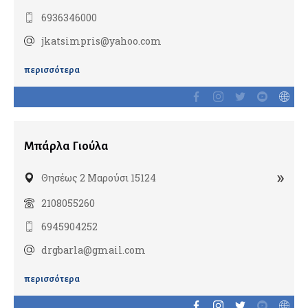
Καρδιολόγοι
6936346000
Ειδικοί καρδιολόγοι
jkatsimpris@yahoo.com
Καρδιαγγειακή απεικόνιση
περισσότερα
Παιδοκαρδιολόγοι
Καρδιοχειρουργοί
Μπάρλα Γιούλα
Νευρολόγοι
»
Θησέως 2 Μαρούσι 15124
2108055260
Νευροχειρουργοί
6945904252
Ενδαγγειακή νευροχειρουργική
drgbarla@gmail.com
Λειτουργική νευροχειρουργική
Χειρουργοί σπονδυλικής στήλης
περισσότερα