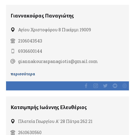
Χειρουργοί μαστού
Γιαννακούρας Παναγιώτης
Δερματολόγοι
Αγίου Χριστοφόρου 8 Πικέρμι 19009
Αισθητική Ιατρική
2106043543
Παιδοδερματολόγοι
6936600144
giannakouraspanagiotis@gmail.com
Ενδοκρινολόγοι
Διαβητολόγοι
περισσότερα
Παιδοενδοκρινολόγοι
Ιατρικές υπηρεσίες
Κατσιμπρής Ιωάννης Ελευθέριος
Ιατροί εργασίας
Πλατεία Γεωργίου Α' 28 Πάτρα 262 21
2610630560