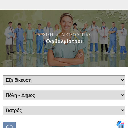
Αλλεργιολόγοι
ΑΡΧΙΚΗ
>
ΔΙΚΤΥΟ ΥΓΕΙΑΣ
Βιοπαθολόγοι
Οφθαλμίατροι
Γαστρεντερολόγοι
Ενδοσκόποι
Ηπατολόγοι
Ογκολογία Πεπτικού
Γενετιστές
Γενικοί Ιατροί
GO