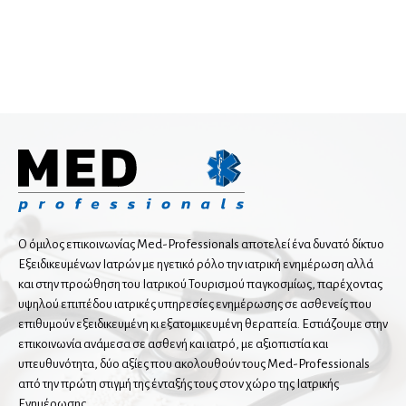
Ψυχική Υγεία
Νευροψυχολόγος
Σύμβουλος Ψυχικής Υγείας
Ψυχίατρος
Ψυχοθεραπευτής
Ψυχολόγος
Ωτορινολαρυγγολόγοι
TOMATIS Consultant
Ο όμιλος επικοινωνίας Med-Professionals αποτελεί ένα δυνατό δίκτυο
Εξειδικευμένων Ιατρών με ηγετικό ρόλο την ιατρική ενημέρωση αλλά
Αισθητική Ιατρική
και στην προώθηση του Ιατρικού Τουρισμού παγκοσμίως, παρέχοντας
Πλαστική Επανορθωτική Χειρουργική Προσώπου
υψηλού επιπέδου ιατρικές υπηρεσίες ενημέρωσης σε ασθενείς που
Ρομποτική Ωτορινολαρυγγολογία
επιθυμούν εξειδικευμένη κι εξατομικευμένη θεραπεία. Εστιάζουμε στην
επικοινωνία ανάμεσα σε ασθενή και ιατρό, με αξιοπιστία και
υπευθυνότητα, δύο αξίες που ακολουθούν τους Med-Professionals
από την πρώτη στιγμή της ένταξής τους στον χώρο της Ιατρικής
Ενημέρωσης.