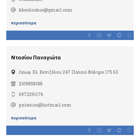
Κλινικοί Υπερτασιολόγοι
kbouloukos@gmail.com
Λοιμωξιολόγοι
περισσότερα
Ογκολόγοι
Παθολογοανατόμοι
Παιδίατροι
Ντασίου Παναγιώτα
Ανοσολογία
Λεωφ. Ελ. Βενιζέλου 247 Παλαιό Φάληρο 175 63
Νεογνολόγοι
2109858188
Παιδοορθοπαιδικοί
Παιδοχειρουργοί
6972291176
pntasiou@hotmail.com
Πλαστικοί χειρουργοί
περισσότερα
Αισθητική ιατρική
Μεταμόσχευση μαλλιών