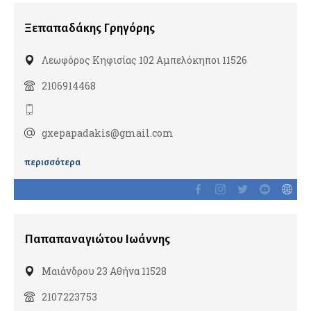
Πνευμονολόγοι
Ξεπαπαδάκης Γρηγόρης
Ειδικοί ιατροί ύπνου
Λεωφόρος Κηφισίας 102 Αμπελόκηποι 11526
Φυματιολόγοι
2106914468
Ποδολόγοι
gxepapadakis@gmail.com
Ρευματολόγοι
περισσότερα
Φυσίατροι
Παπαπαναγιώτου Ιωάννης
Φυσικοθεραπευτές
Μαιάνδρου 23 Αθήνα 11528
Οστεοπαθητικοί
2107223753