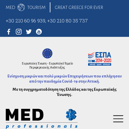
MED
TOURISM
GREAT GREECE FOR EVER
+30 210 60 96 939, +30 210 80 35 737
Αρχική
Ευρωπαϊκη Ένωση - Ευρωπαϊκό Ταμείο
Περιφερειακής Ανάπτυξης
Ενίσχυση μικρών και πολύ μικρών Επιχειρήσεων που επλήγησαν
Δίκτυο Υγείας
από την πανδημία Covid-19 στην Αττική.
Με τη συγχρηματοδότηση της Ελλάδας και της Ευρωπαϊκής
Ένωσης.
Laser
Αγγειοχειρουργοί