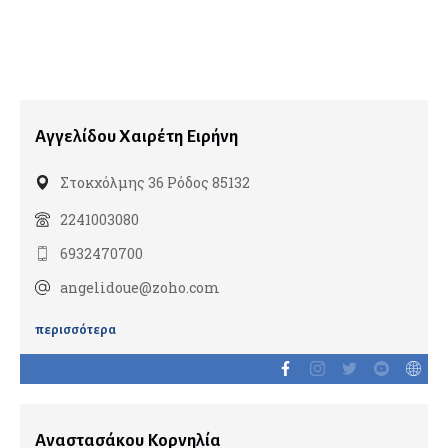
Ηπατολόγοι
Ογκολογία Πεπτικού
Γενετιστές
Αγγελίδου Χαιρέτη Ειρήνη
Γενικοί Ιατροί
Στοκχόλμης 36 Ρόδος 85132
Διαβητολόγοι
2241003080
Ομοιοπαθητικοί
6932470700
angelidoue@zoho.com
Γναθοπροσωπικοί Χειρουργοί
περισσότερα
Γυναικολόγοι
Γυναικολογική Ογκολογία
Εμβρυική Ιατρική
Αναστασάκου Κορνηλία