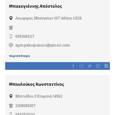
Χειρουργική ώμου
Μπακογιάννης Απόστολος
Χειρουργοί Ισχίου Γόνατος
Λεωφόρος Μεσογείων 107 Αθήνα 11526
Χειρουργοί σπονδυλικής στήλης
6951682117
Ουρολόγοι
Ανδρολόγοι
apmpakogiannis@gmail.com
Ρομποτική ουρολογία
περισσότερα
Οφθαλμίατροι
Αισθητική Ιατρική
Παιδοοφθαλμίατροι
Μπουλούκος Κωνσταντίνος
Μιλτιάδου 3 Κηφισιά 14562
Παθολόγοι
Διαβητολόγοι
2108085307
Ειδικοί παθολόγοι
6932520211