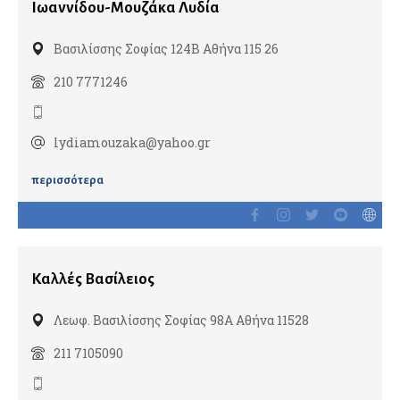
Ιωαννίδου-Μουζάκα Λυδία
Βασιλίσσης Σοφίας 124Β Αθήνα 115 26
Νευροχειρουργοί
Ενδαγγειακή νευροχειρουργική
210 7771246
Λειτουργική νευροχειρουργική
Χειρουργοί σπονδυλικής στήλης
lydiamouzaka@yahoo.gr
περισσότερα
Νευροψυχολόγοι
Νεφρολόγοι
Καλλές Βασίλειος
Νοσοκομεία & Κλινικές
Λεωφ. Βασιλίσσης Σοφίας 98Α Αθήνα 11528
211 7105090
Οδοντίατροι