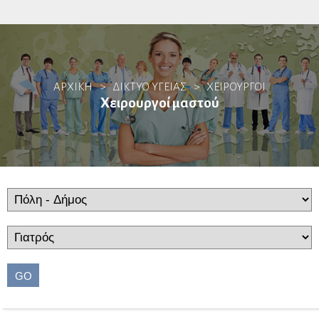
Αιματολόγοι
Θρόμβωση & Αιμόσταση
ΑΡΧΙΚΗ
>
ΔΙΚΤΥΟ ΥΓΕΙΑΣ
>
ΧΕΙΡΟΥΡΓΟΊ
Ακτινοδιαγνώστες
Χειρουργοί μαστού
Ακτινοθεραπευτές
Αλλεργιολόγοι
Βιοπαθολόγοι
GO
Γαστρεντερολόγοι
Ενδοσκόποι