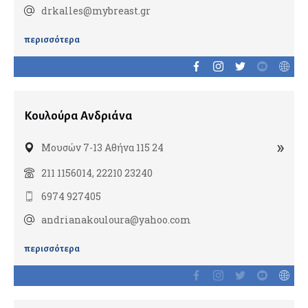
Εμφυτεύματα
drkalles@mybreast.gr
Ενδοδοντολόγοι
περισσότερα
Επανορθωτική αισθητική οδοντιατρική
Ομοιοπαθητικοί
Ορθοδοντικοί
Παιδοοδοντίατροι
Κουλούρα Ανδριάνα
Περιοδοντολόγοι
»
Μουσών 7-13 Αθήνα 115 24
211 1156014, 22210 23240
Ορθοπαιδικοί
Αθλητικές κακώσεις
6974 927405
Αρθροπλαστική χειρουργική
andrianakouloura@yahoo.com
Βελονισμός
περισσότερα
Ορθοπαιδικοί άκρου χειρός
Παιδοορθοπαιδικοί
Ρομποτική ορθοπαιδική