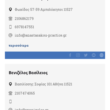
Εξωσωματική Γονιμοποίηση
Φωκίδος 57-59 Αμπελόκηποι 11527
Λαπαροσκοπική Γυναικολογία
Ομοιοπαθητικοί
2106862179
Ρομποτική Γυναικολογία
6978147551
Σεξολόγοι
info@anastasakou-practice.gr
Υπέρηχοι
περισσότερα
Υπογονιμότητα
Χειρουργοί μαστού
Δερματολόγοι
Βενιζέλος Βασίλειος
Αισθητική Ιατρική
Βασιλίσσης Σοφίας 101 Αθήνα 11521
Παιδοδερματολόγοι
2107474065
Ενδοκρινολόγοι
Διαβητολόγοι
info@vvenizelos.gr