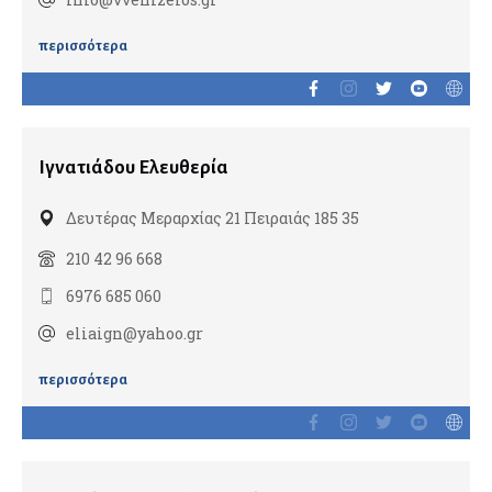
Παιδοενδοκρινολόγοι
περισσότερα
Ιατρικές υπηρεσίες
Ιατροί εργασίας
Ιγνατιάδου Ελευθερία
Δευτέρας Μεραρχίας 21 Πειραιάς 185 35
Καρδιολόγοι
210 42 96 668
Ειδικοί καρδιολόγοι
6976 685 060
Καρδιαγγειακή απεικόνιση
eliaign@yahoo.gr
Παιδοκαρδιολόγοι
περισσότερα
Καρδιοχειρουργοί
Νευρολόγοι