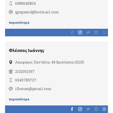
Χειρουργοί
6988040804
Xειρουργοί παχέος εντέρου & πρωκτού
gpapamd@hotmail.com
Βαριατρική
περισσότερα
Βιοσυντονισμός
Παιδοχειρουργοί
Ρομποτική χειρουργική
Χειρουργοί ενδοκρινών αδένων
Φλέσσας Ιωάννης
Χειρουργοί θώρακος
Λεωφόρος Πεντέλης 49 Βριλήσσια 15235
Χειρουργοί μαστού
Χειρουργοί ογκολόγοι
2132051397
Χειρουργοί σπονδυλικής στήλης
6945789727
iflessas@gmail.com
Ψυχίατροι
περισσότερα
Ομοιοπαθητικοί