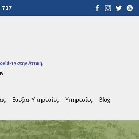
5 737
vid-19 στην Αττική.
ς.
ίας
Ευεξία-Υπηρεσίες
Υπηρεσίες
Blog