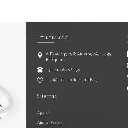
Επικοινωνία
Λ.Πεντέλης 25 & Αίαντος 2Α, 152 35
Βριλήσσια
+30 210 60 96 939
info@med-professionals.gr
Sitemap
ό,
Αρχική
ή
Δίκτυο Υγείας