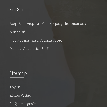
Ευεξία
Οφθαλμίατροι
Αισθητική Ιατρική
Ασφάλιση-Διαμονή-Μετακινήσεις-Πιστοποιήσεις
Παιδοοφθαλμίατροι
Διατροφή
Φυσικοθεραπεία & Αποκατάσταση
Παθολόγοι
Medical Aesthetics-Ευεξία
Διαβητολόγοι
Ειδικοί παθολόγοι
Κλινικοί Υπερτασιολόγοι
Λοιμωξιολόγοι
Sitemap
Ογκολόγοι
Παθολογοανατόμοι
Αρχική
Δίκτυο Υγείας
Παιδίατροι
Ευεξία-Υπηρεσίες