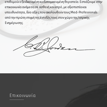
Νευροψυχολόγοι
επιθυμούν εξειδικευμένη κι εξατομικευμένη θεραπεία. Εστιάζουμε στην
επικοινωνία ανάμεσα σε ασθενή και ιατρό, με αξιοπιστία και
υπευθυνότητα, δύο αξίες που ακολουθούν τους Med-Professionals
από την πρώτη στιγμή της ένταξής τους στον χώρο της Ιατρικής
Νεφρολόγοι
Ενημέρωσης.
Νοσοκομεία & Κλινικές
Οδοντίατροι
Εμφυτεύματα
Ενδοδοντολόγοι
Επανορθωτική αισθητική οδοντιατρική
Ομοιοπαθητικοί
Ορθοδοντικοί
Επικοινωνία
Παιδοοδοντίατροι
Περιοδοντολόγοι