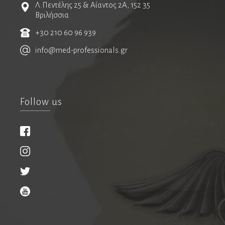
Λ.Πεντέλης 25 & Αίαντος 2Α, 152 35
Βριλήσσια
Ορθοπαιδικοί
+30 210 60 96 939
Αθλητικές κακώσεις
info@med-professionals.gr
Αρθροπλαστική χειρουργική
Βελονισμός
Ορθοπαιδικοί άκρου χειρός
Follow us
Παιδοορθοπαιδικοί
Ρομποτική ορθοπαιδική
Χειρουργική ώμου
Χειρουργοί Ισχίου Γόνατος
Χειρουργοί σπονδυλικής στήλης
Ουρολόγοι
Ανδρολόγοι
Ρομποτική ουρολογία