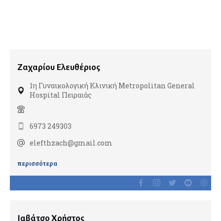
Διαβητολόγοι
Ομοιοπαθητικοί
Γναθοπροσωπικοί Χειρουργοί
Ζαχαρίου Ελευθέριος
Γυναικολόγοι
1η Γυναικολογική Κλινική Metropolitan General
Hospital Πειραιάς
Γυναικολογική Ογκολογία
Εμβρυική Ιατρική
6973 249303
Εξωσωματική Γονιμοποίηση
Λαπαροσκοπική Γυναικολογία
elefthzach@gmail.com
Ομοιοπαθητικοί
περισσότερα
Ρομποτική Γυναικολογία
Σεξολόγοι
Υπέρηχοι
Υπογονιμότητα
Ιαβάτσο Χρήστος