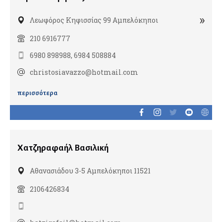
Χειρουργοί μαστού
»
Λεωφόρος Κηφισσίας 99 Αμπελόκηποι
210 6916777
Δερματολόγοι
6980 898988, 6984 508884
Αισθητική Ιατρική
Παιδοδερματολόγοι
christosiavazzo@hotmail.com
περισσότερα
Ενδοκρινολόγοι
Διαβητολόγοι
Παιδοενδοκρινολόγοι
Χατζηραφαήλ Βασιλική
Ιατρικές υπηρεσίες
Αθανασιάδου 3-5 Αμπελόκηποι 11521
2106426834
Ιατροί εργασίας