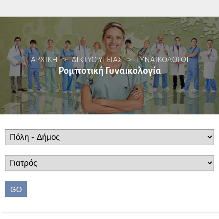
Αλλεργιολόγοι
ΑΡΧΙΚΗ
>
ΔΙΚΤΥΟ ΥΓΕΙΑΣ
>
ΓΥΝΑΙΚΟΛΌΓΟΙ
Βιοπαθολόγοι
Ρομποτική Γυναικολογία
Γαστρεντερολόγοι
Ενδοσκόποι
Ηπατολόγοι
Ογκολογία Πεπτικού
Γενετιστές
GO
Γενικοί Ιατροί