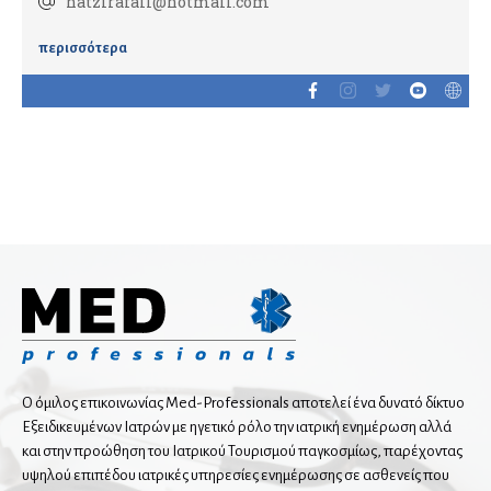
hatzirafail@hotmail.com
Καρδιολόγοι
Ειδικοί καρδιολόγοι
περισσότερα
Καρδιαγγειακή απεικόνιση
Παιδοκαρδιολόγοι
Καρδιοχειρουργοί
Νευρολόγοι
Νευροχειρουργοί
Ενδαγγειακή νευροχειρουργική
Λειτουργική νευροχειρουργική
Ο όμιλος επικοινωνίας Med-Professionals αποτελεί ένα δυνατό δίκτυο
Εξειδικευμένων Ιατρών με ηγετικό ρόλο την ιατρική ενημέρωση αλλά
Χειρουργοί σπονδυλικής στήλης
και στην προώθηση του Ιατρικού Τουρισμού παγκοσμίως, παρέχοντας
υψηλού επιπέδου ιατρικές υπηρεσίες ενημέρωσης σε ασθενείς που