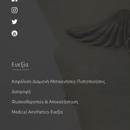
Νευροψυχολόγοι
Νεφρολόγοι
Νοσοκομεία & Κλινικές
Ευεξία
Οδοντίατροι
Εμφυτεύματα
Ασφάλιση-Διαμονή-Μετακινήσεις-Πιστοποιήσεις
Ενδοδοντολόγοι
Επανορθωτική αισθητική οδοντιατρική
Διατροφή
Ομοιοπαθητικοί
Φυσικοθεραπεία & Αποκατάσταση
Ορθοδοντικοί
Medical Aesthetics-Ευεξία
Παιδοοδοντίατροι
Περιοδοντολόγοι