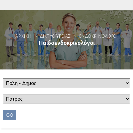
Αλλεργιολόγοι
ΑΡΧΙΚΗ
>
ΔΙΚΤΥΟ ΥΓΕΙΑΣ
>
ΕΝΔΟΚΡΙΝΟΛΌΓΟΙ
Βιοπαθολόγοι
Παιδοενδοκρινολόγοι
Γαστρεντερολόγοι
Ενδοσκόποι
Ηπατολόγοι
Ογκολογία Πεπτικού
Γενετιστές
GO
Γενικοί Ιατροί