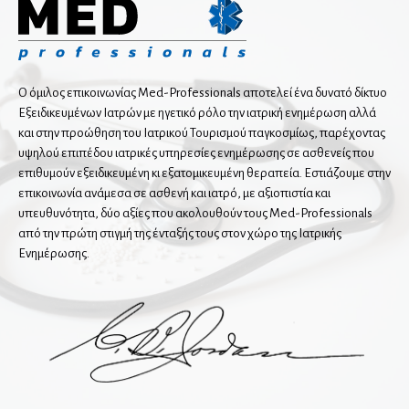
Χειρουργοί μαστού
Δερματολόγοι
Ο όμιλος επικοινωνίας Med-Professionals αποτελεί ένα δυνατό δίκτυο
Αισθητική Ιατρική
Εξειδικευμένων Ιατρών με ηγετικό ρόλο την ιατρική ενημέρωση αλλά
Παιδοδερματολόγοι
και στην προώθηση του Ιατρικού Τουρισμού παγκοσμίως, παρέχοντας
υψηλού επιπέδου ιατρικές υπηρεσίες ενημέρωσης σε ασθενείς που
επιθυμούν εξειδικευμένη κι εξατομικευμένη θεραπεία. Εστιάζουμε στην
Ενδοκρινολόγοι
επικοινωνία ανάμεσα σε ασθενή και ιατρό, με αξιοπιστία και
Διαβητολόγοι
υπευθυνότητα, δύο αξίες που ακολουθούν τους Med-Professionals
από την πρώτη στιγμή της ένταξής τους στον χώρο της Ιατρικής
Παιδοενδοκρινολόγοι
Ενημέρωσης.
Ιατρικές υπηρεσίες
Ιατροί εργασίας