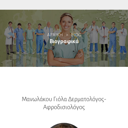
Αλλεργιολόγοι
ΑΡΧΙΚΗ
>
BLOG
Βιοπαθολόγοι
Βιογραφικά
Γαστρεντερολόγοι
Ενδοσκόποι
Ηπατολόγοι
Ογκολογία Πεπτικού
Μανωλάκου Γιόλα Δερματολόγος-
Γενετιστές
Αφροδισιολόγος
Γενικοί Ιατροί