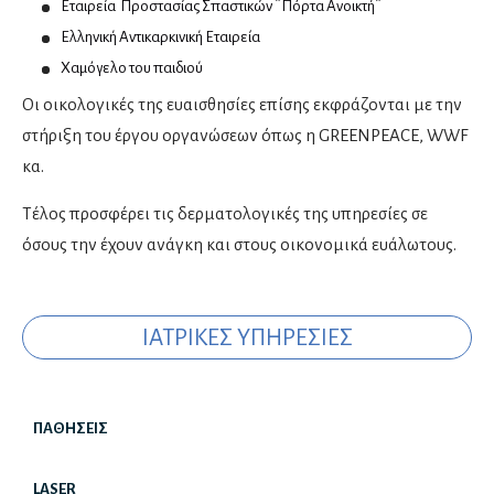
Ανοσολογία
Εταιρεία Προστασίας Σπαστικών ¨Πόρτα Ανοικτή¨
Νεογνολόγοι
Ελληνική Αντικαρκινική Εταιρεία
Χαμόγελο του παιδιού
Παιδοορθοπαιδικοί
Οι οικολογικές της ευαισθησίες επίσης εκφράζονται με την
Παιδοχειρουργοί
στήριξη του έργου οργανώσεων όπως η GREENPEACE, WWF
κα.
Πλαστικοί χειρουργοί
Αισθητική ιατρική
Τέλος προσφέρει τις δερματολογικές της υπηρεσίες σε
Μεταμόσχευση μαλλιών
όσους την έχουν ανάγκη και στους οικονομικά ευάλωτους.
Πνευμονολόγοι
Ειδικοί ιατροί ύπνου
ΙΑΤΡΙΚΕΣ ΥΠΗΡΕΣΙΕΣ
Φυματιολόγοι
ΠΑΘΗΣΕΙΣ
Ποδολόγοι
Μεταμόσχευση μαλλιών, Δερματίτιδα, Μελαχρωματικές βλάβες,
LASER