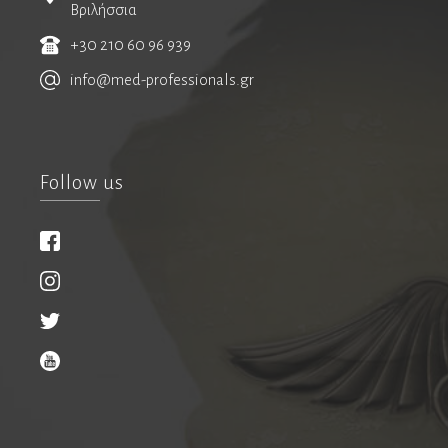
Βριλήσσια
Ωτορινολαρυγγολόγοι
+30 210 60 96 939
TOMATIS Consultant
info@med-professionals.gr
Αισθητική Ιατρική
Πλαστική Επανορθωτική Χειρουργική Προσώπου
Ρομποτική Ωτορινολαρυγγολογία
Follow us
Ευεξία-Υπηρεσίες
Medical Aesthetics-Ευεξία
Ασφάλιση-Διαμονή-Μετακινήσεις-Πιστοποιήσεις
Διατροφή