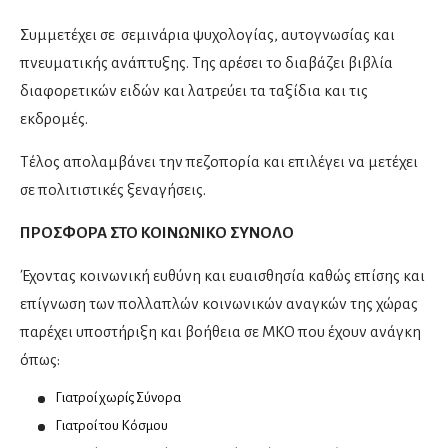
Συμμετέχει σε σεμινάρια ψυχολογίας, αυτογνωσίας και
Οφθαλμίατροι
πνευματικής ανάπτυξης. Της αρέσει το διαβάζει βιβλία
Αισθητική Ιατρική
διαφορετικών ειδών και λατρεύει τα ταξίδια και τις
εκδρομές.
Παιδοοφθαλμίατροι
Τέλος απολαμβάνει την πεζοπορία και επιλέγει να μετέχει
Παθολόγοι
σε πολιτιστικές ξεναγήσεις.
Διαβητολόγοι
ΠΡΟΣΦΟΡΑ ΣΤΟ ΚΟΙΝΩΝΙΚΟ ΣΥΝΟΛΟ
Ειδικοί παθολόγοι
Κλινικοί Υπερτασιολόγοι
Έχοντας κοινωνική ευθύνη και ευαισθησία καθώς επίσης και
Λοιμωξιολόγοι
επίγνωση των πολλαπλών κοινωνικών αναγκών της χώρας
Ογκολόγοι
παρέχει υποστήριξη και βοήθεια σε ΜΚΟ που έχουν ανάγκη
όπως:
Παθολογοανατόμοι
Γιατροί χωρίς Σύνορα
Παιδίατροι
Γιατροί του Κόσμου