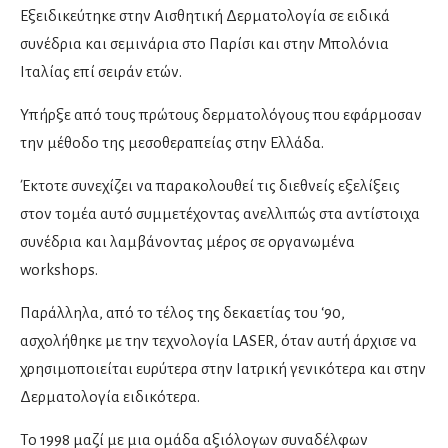
Νευροψυχολόγοι
Εξειδικεύτηκε στην Αισθητική Δερματολογία σε ειδικά
συνέδρια και σεμινάρια στο Παρίσι και στην Μπολόνια
Ιταλίας επί σειράν ετών.
Νεφρολόγοι
Υπήρξε από τους πρώτους δερματολόγους που εφάρμοσαν
την μέθοδο της μεσοθεραπείας στην Ελλάδα.
Νοσοκομεία & Κλινικές
Έκτοτε συνεχίζει να παρακολουθεί τις διεθνείς εξελίξεις
στον τομέα αυτό συμμετέχοντας ανελλιπώς στα αντίστοιχα
Οδοντίατροι
συνέδρια και λαμβάνοντας μέρος σε οργανωμένα
Εμφυτεύματα
workshops.
Ενδοδοντολόγοι
Παράλληλα, από το τέλος της δεκαετίας του ‘90,
Επανορθωτική αισθητική οδοντιατρική
ασχολήθηκε με την τεχνολογία LASER, όταν αυτή άρχισε να
Ομοιοπαθητικοί
χρησιμοποιείται ευρύτερα στην Ιατρική γενικότερα και στην
Ορθοδοντικοί
Δερματολογία ειδικότερα.
Παιδοοδοντίατροι
Περιοδοντολόγοι
Το 1998 μαζί με μια ομάδα αξιόλογων συναδέλφων