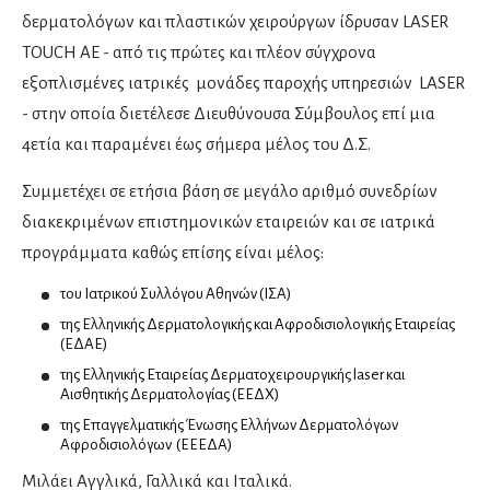
δερματολόγων και πλαστικών χειρούργων ίδρυσαν LASER
TOUCH ΑΕ - από τις πρώτες και πλέον σύγχρονα
Ορθοπαιδικοί
εξοπλισμένες ιατρικές μονάδες παροχής υπηρεσιών LASER
Αθλητικές κακώσεις
- στην οποία διετέλεσε Διευθύνουσα Σύμβουλος επί μια
Αρθροπλαστική χειρουργική
4ετία και παραμένει έως σήμερα μέλος του Δ.Σ.
Βελονισμός
Ορθοπαιδικοί άκρου χειρός
Συμμετέχει σε ετήσια βάση σε μεγάλο αριθμό συνεδρίων
διακεκριμένων επιστημονικών εταιρειών και σε ιατρικά
Παιδοορθοπαιδικοί
προγράμματα καθώς επίσης είναι μέλος:
Ρομποτική ορθοπαιδική
Χειρουργική ώμου
του Ιατρικού Συλλόγου Αθηνών (ΙΣΑ)
Χειρουργοί Ισχίου Γόνατος
της Ελληνικής Δερματολογικής και Αφροδισιολογικής Εταιρείας
(ΕΔΑΕ)
Χειρουργοί σπονδυλικής στήλης
της Ελληνικής Εταιρείας Δερματοχειρουργικής laser και
Αισθητικής Δερματολογίας (ΕΕΔΧ)
Ουρολόγοι
της Επαγγελματικής Ένωσης Ελλήνων Δερματολόγων
Αφροδισιολόγων (ΕΕΕΔΑ)
Ανδρολόγοι
Μιλάει Αγγλικά, Γαλλικά και Ιταλικά.
Ρομποτική ουρολογία