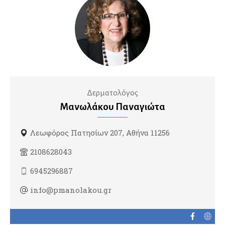
Διαβητολόγοι
Ομοιοπαθητικοί
Γναθοπροσωπικοί Χειρουργοί
Γυναικολόγοι
Δερματολόγος
Γυναικολογική Ογκολογία
Μανωλάκου Παναγιώτα
Εμβρυική Ιατρική
Εξωσωματική Γονιμοποίηση
Λεωφόρος Πατησίων 207, Αθήνα 11256
Λαπαροσκοπική Γυναικολογία
2108628043
Ομοιοπαθητικοί
6945296887
Ρομποτική Γυναικολογία
info@pmanolakou.gr
Σεξολόγοι
Υπέρηχοι
Υπογονιμότητα