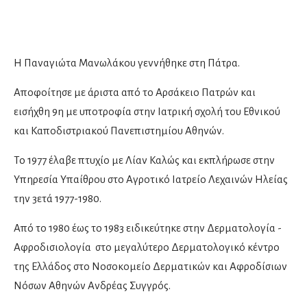
Χειρουργοί μαστού
Δερματολόγοι
Η Παναγιώτα Μανωλάκου γεννήθηκε στη Πάτρα.
Αισθητική Ιατρική
Αποφοίτησε με άριστα από το Αρσάκειο Πατρών και
Παιδοδερματολόγοι
εισήχθη 9η με υποτροφία στην Ιατρική σχολή του Εθνικού
και Καποδιστριακού Πανεπιστημίου Αθηνών.
Ενδοκρινολόγοι
Διαβητολόγοι
To 1977 έλαβε πτυχίο με Λίαν Καλώς και εκπλήρωσε στην
Υπηρεσία Υπαίθρου στο Αγροτικό Ιατρείο Λεχαινών Ηλείας
Παιδοενδοκρινολόγοι
την 3ετά 1977-1980.
Ιατρικές υπηρεσίες
Από το 1980 έως το 1983 ειδικεύτηκε στην Δερματολογία -
Αφροδισιολογία στο μεγαλύτερο Δερματολογικό κέντρο
της Ελλάδος στο Νοσοκομείο Δερματικών και Αφροδίσιων
Ιατροί εργασίας
Νόσων Αθηνών Ανδρέας Συγγρός.