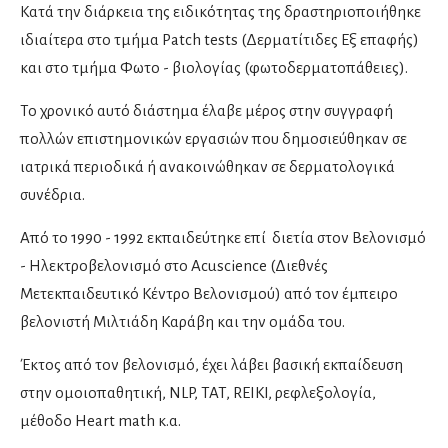
Κατά την διάρκεια της ειδικότητας της δραστηριοποιήθηκε
Καρδιολόγοι
ιδιαίτερα στο τμήμα Patch tests (Δερματίτιδες Εξ επαφής)
Ειδικοί καρδιολόγοι
και στο τμήμα Φωτο - βιολογίας (φωτοδερματοπάθειες).
Καρδιαγγειακή απεικόνιση
Παιδοκαρδιολόγοι
Το χρονικό αυτό διάστημα έλαβε μέρος στην συγγραφή
πολλών επιστημονικών εργασιών που δημοσιεύθηκαν σε
Καρδιοχειρουργοί
ιατρικά περιοδικά ή ανακοινώθηκαν σε δερματολογικά
συνέδρια.
Νευρολόγοι
Από το 1990 - 1992 εκπαιδεύτηκε επί διετία στον Βελονισμό
- Ηλεκτροβελονισμό στο Acuscience (Διεθνές
Μετεκπαιδευτικό Κέντρο Βελονισμού) από τον έμπειρο
Νευροχειρουργοί
βελονιστή Μιλτιάδη Καράβη και την ομάδα του.
Ενδαγγειακή νευροχειρουργική
Έκτος από τον βελονισμό, έχει λάβει βασική εκπαίδευση
Λειτουργική νευροχειρουργική
στην ομοιοπαθητική, NLP, TAT, REIKI, ρεφλεξολογία,
Χειρουργοί σπονδυλικής στήλης
μέθοδο Heart math κ.α.