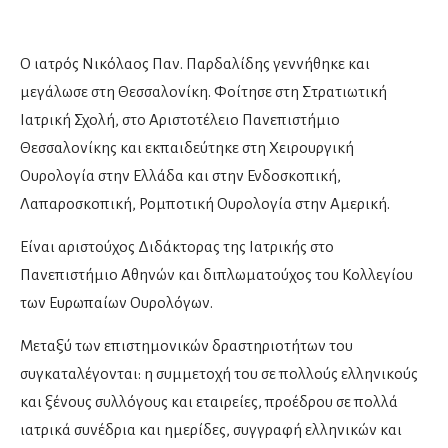
Εξωσωματική Γονιμοποίηση
Λαπαροσκοπική Γυναικολογία
Ο ιατρός Νικόλαος Παν. Παρδαλίδης γεννήθηκε και
Ομοιοπαθητικοί
μεγάλωσε στη Θεσσαλονίκη. Φοίτησε στη Στρατιωτική
Ρομποτική Γυναικολογία
Ιατρική Σχολή, στο Αριστοτέλειο Πανεπιστήμιο
Σεξολόγοι
Θεσσαλονίκης και εκπαιδεύτηκε στη Χειρουργική
Υπέρηχοι
Ουρολογία στην Ελλάδα και στην Ενδοσκοπική,
Υπογονιμότητα
Λαπαροσκοπική, Ρομποτική Ουρολογία στην Αμερική.
Χειρουργοί μαστού
Είναι αριστούχος Διδάκτορας της Ιατρικής στο
Πανεπιστήμιο Αθηνών και διπλωματούχος του Κολλεγίου
Δερματολόγοι
των Ευρωπαίων Ουρολόγων.
Αισθητική Ιατρική
Μεταξύ των επιστημονικών δραστηριοτήτων του
Παιδοδερματολόγοι
συγκαταλέγονται: η συμμετοχή του σε πολλούς ελληνικούς
και ξένους συλλόγους και εταιρείες, προέδρου σε πολλά
Ενδοκρινολόγοι
ιατρικά συνέδρια και ημερίδες, συγγραφή ελληνικών και
Διαβητολόγοι