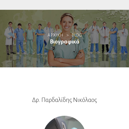
Αιματολόγοι
Θρόμβωση & Αιμόσταση
ΑΡΧΙΚΗ
>
BLOG
Ακτινοδιαγνώστες
Βιογραφικά
Ακτινοθεραπευτές
Αλλεργιολόγοι
Βιοπαθολόγοι
Δρ. Παρδαλίδης Νικόλαος
Γαστρεντερολόγοι
Ενδοσκόποι