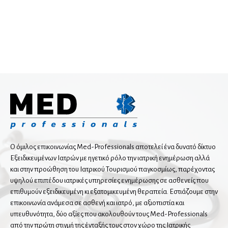
Ψυχική Υγεία
Νευροψυχολόγος
Σύμβουλος Ψυχικής Υγείας
Ψυχίατρος
Ψυχοθεραπευτής
Ψυχολόγος
Ωτορινολαρυγγολόγοι
TOMATIS Consultant
Ο όμιλος επικοινωνίας Med-Professionals αποτελεί ένα δυνατό δίκτυο
Αισθητική Ιατρική
Εξειδικευμένων Ιατρών με ηγετικό ρόλο την ιατρική ενημέρωση αλλά
Πλαστική Επανορθωτική Χειρουργική Προσώπου
και στην προώθηση του Ιατρικού Τουρισμού παγκοσμίως, παρέχοντας
υψηλού επιπέδου ιατρικές υπηρεσίες ενημέρωσης σε ασθενείς που
Ρομποτική Ωτορινολαρυγγολογία
επιθυμούν εξειδικευμένη κι εξατομικευμένη θεραπεία. Εστιάζουμε στην
επικοινωνία ανάμεσα σε ασθενή και ιατρό, με αξιοπιστία και
υπευθυνότητα, δύο αξίες που ακολουθούν τους Med-Professionals
από την πρώτη στιγμή της ένταξής τους στον χώρο της Ιατρικής