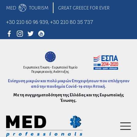
MED
TOURISM
GREAT GREECE FOR EVER
+30 210 60 96 939, +30 210 80 35 737
Αρχική
Ευρωπαϊκη Ένωση - Ευρωπαϊκό Ταμείο
Περιφερειακής Ανάπτυξης
Ενίσχυση μικρών και πολύ μικρών Επιχειρήσεων που επλήγησαν
από την πανδημία Covid-19 στην Αττική.
Δίκτυο Υγείας
Με τη συγχρηματοδότηση της Ελλάδας και της Ευρωπαϊκής
Ένωσης.
Laser
Αγγειοχειρουργοί