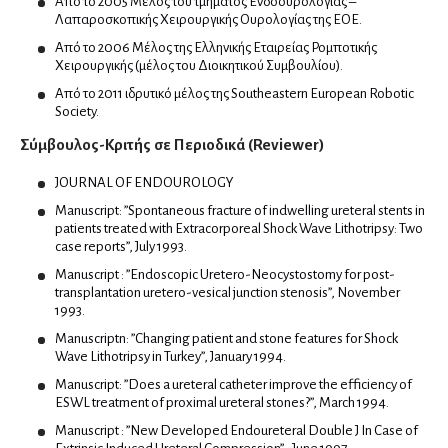
Από το 2005 Μέλος του τμήματος Ενδοουρολογίας –
Λαπαροσκοπικής Χειρουργικής Ουρολογίας της ΕΟΕ.
Από το 2006 Μέλος της Ελληνικής Εταιρείας Ρομποτικής
Νευροχειρουργοί
Χειρουργικής (μέλος του Διοικητικού Συμβουλίου).
Από το 2011 ιδρυτικό μέλος της Southeastern European Robotic
Ενδαγγειακή νευροχειρουργική
Society.
Λειτουργική νευροχειρουργική
Σύμβουλος-Κριτής σε Περιοδικά (Reviewer)
Χειρουργοί σπονδυλικής στήλης
JOURNAL OF ENDOUROLOGY
Manuscript: ”Spontaneous fracture of indwelling ureteral stents in
Νευροψυχολόγοι
patients treated with Extracorporeal Shock Wave Lithotripsy: Two
case reports”, July 1993.
Manuscript : ”Endoscopic Uretero-Neocystostomy for post-
Νεφρολόγοι
transplantation uretero-vesical junction stenosis”, November
1993.
Manuscriptn: ”Changing patient and stone features for Shock
Νοσοκομεία & Κλινικές
Wave Lithotripsy in Turkey”, January 1994.
Manuscript: ”Does a ureteral catheter improve the efficiency of
ESWL treatment of proximal ureteral stones?”, March 1994.
Οδοντίατροι
Manuscript : ”New Developed Endoureteral Double J In Case of