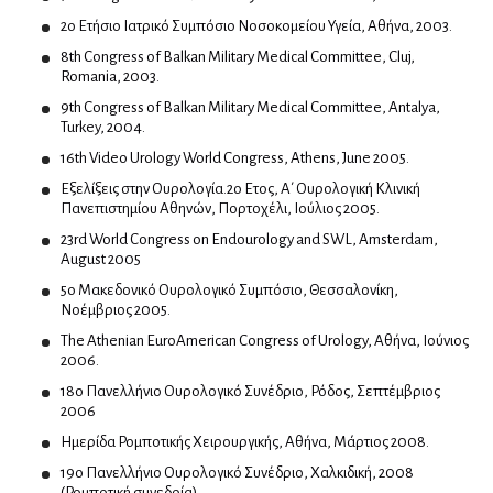
2ο Ετήσιο Ιατρικό Συμπόσιο Νοσοκομείου Υγεία, Αθήνα, 2003.
Κλινικοί Υπερτασιολόγοι
8th Congress of Balkan Military Medical Committee, Cluj,
Λοιμωξιολόγοι
Romania, 2003.
Ογκολόγοι
9th Congress of Balkan Military Medical Committee, Antalya,
Turkey, 2004.
Παθολογοανατόμοι
16th Video Urology World Congress, Athens, June 2005.
Εξελίξεις στην Ουρολογία.2ο Ετος, Α΄ Ουρολογική Κλινική
Παιδίατροι
Πανεπιστημίου Αθηνών, Πορτοχέλι, Ιούλιος 2005.
Ανοσολογία
23rd World Congress on Endourology and SWL, Amsterdam,
August 2005
Νεογνολόγοι
5o Mακεδονικό Ουρολογικό Συμπόσιο, Θεσσαλονίκη,
Παιδοορθοπαιδικοί
Νοέμβριος 2005.
Παιδοχειρουργοί
The Athenian EuroAmerican Congress of Urology, Αθήνα, Ιούνιος
2006.
18ο Πανελλήνιο Ουρολογικό Συνέδριο, Ρόδος, Σεπτέμβριος
Πλαστικοί χειρουργοί
2006
Αισθητική ιατρική
Ημερίδα Ρομποτικής Χειρουργικής, Αθήνα, Μάρτιος 2008.
Μεταμόσχευση μαλλιών
19o Πανελλήνιο Ουρολογικό Συνέδριο, Χαλκιδική, 2008
(Ρομποτική συνεδρία)