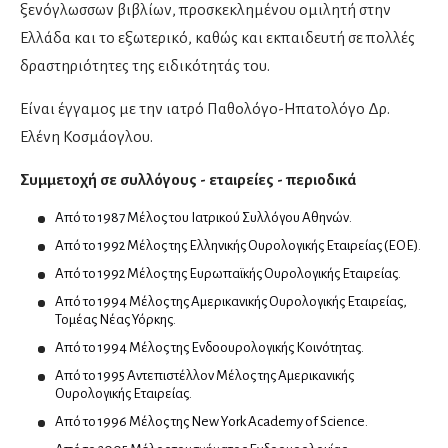
ξενόγλωσσων βιβλίων, προσκεκλημένου ομιλητή στην
Παιδοενδοκρινολόγοι
Ελλάδα και το εξωτερικό, καθώς και εκπαιδευτή σε πολλές
δραστηριότητες της ειδικότητάς του.
Ιατρικές υπηρεσίες
Είναι έγγαμος με την ιατρό Παθολόγο-Ηπατολόγο Δρ.
Ελένη Κοσμάογλου.
Ιατροί εργασίας
Συμμετοχή σε συλλόγους - εταιρείες - περιοδικά
Από το 1987 Μέλος του Ιατρικού Συλλόγου Αθηνών.
Καρδιολόγοι
Από το 1992 Μέλος της Ελληνικής Ουρολογικής Εταιρείας (ΕΟΕ).
Ειδικοί καρδιολόγοι
Από το 1992 Μέλος της Ευρωπαϊκής Ουρολογικής Εταιρείας.
Καρδιαγγειακή απεικόνιση
Από το 1994 Μέλος της Αμερικανικής Ουρολογικής Εταιρείας,
Παιδοκαρδιολόγοι
Τομέας Νέας Υόρκης.
Από το 1994 Μέλος της Ενδοουρολογικής Κοινότητας.
Καρδιοχειρουργοί
Από το 1995 Αντεπιστέλλον Μέλος της Αμερικανικής
Ουρολογικής Εταιρείας.
Από το 1996 Μέλος της New York Academy of Science.
Νευρολόγοι