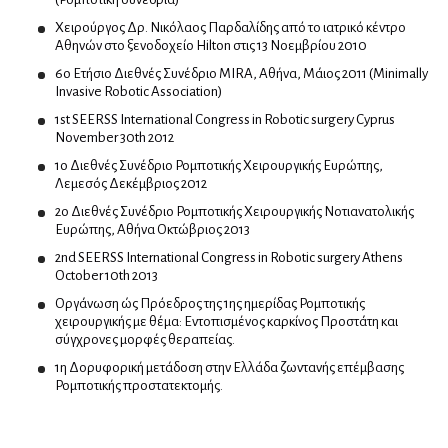
Χειρούργος Δρ. Νικόλαος Παρδαλίδης από το ιατρικό κέντρο
Πνευμονολόγοι
Αθηνών στο ξενοδοχείο Ηilton στις 13 Νοεμβρίου 2010
Ειδικοί ιατροί ύπνου
6o Ετήσιο Διεθνές Συνέδριο MIRA, Αθήνα, Μάιος 2011 (Minimally
Invasive Robotic Association)
Φυματιολόγοι
1st SEERSS International Congress in Robotic surgery Cyprus
November 30th 2012
Ποδολόγοι
1o Διεθνές Συνέδριο Ρομποτικής Χειρουργικής Ευρώπης,
Λεμεσός Δεκέμβριος 2012
2ο Διεθνές Συνέδριο Ρομποτικής Χειρουργικής Νοτιανατολικής
Ρευματολόγοι
Ευρώπης, Αθήνα Οκτώβριος 2013
2nd SEERSS International Congress in Robotic surgery Athens
October 10th 2013
Φυσίατροι
Οργάνωση ώς Πρόεδρος της 1ης ημερίδας Ρομποτικής
χειρουργικής με θέμα: Εντοπισμένος καρκίνος Προστάτη και
σύγχρονες μορφές θεραπείας.
Φυσικοθεραπευτές
1η Δορυφορική μετάδοση στην Ελλάδα ζωντανής επέμβασης
Ρομποτικής προστατεκτομής.
Οστεοπαθητικοί