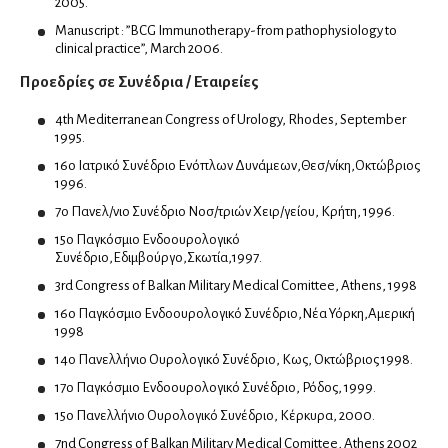
2005.
Χειρουργική ώμου
Manuscript : ”BCG Immunotherapy-from pathophysiology to
clinical practice”, March 2006.
Χειρουργοί Ισχίου Γόνατος
Προεδρίες σε Συνέδρια / Εταιρείες
Χειρουργοί σπονδυλικής στήλης
4th Mediterranean Congress of Urology, Rhodes, September
1995.
Ουρολόγοι
16o Ιατρικό Συνέδριο Ενόπλων Δυνάμεων,Θεσ/νίκη,Οκτώβριος
Ανδρολόγοι
1996.
Ρομποτική ουρολογία
7ο Πανελ/νιο Συνέδριο Νοσ/τριών Χειρ/γείου, Κρήτη, 1996.
15o Παγκόσμιο Ενδοουρολογικό
Συνέδριο,Εδιμβούργο,Σκωτία,1997.
Οφθαλμίατροι
3rd Congress of Balkan Military Medical Comittee, Athens, 1998
Αισθητική Ιατρική
16o Παγκόσμιο Ενδοουρολογικό Συνέδριο,Νέα Υόρκη,Αμερική
Παιδοοφθαλμίατροι
1998
14ο Πανελλήνιο Ουρολογικό Συνέδριο, Κως, Οκτώβριος 1998.
Παθολόγοι
17ο Παγκόσμιο Ενδοουρολογικό Συνέδριο, Ρόδος, 1999.
Διαβητολόγοι
15o Πανελλήνιο Ουρολογικό Συνέδριο, Κέρκυρα, 2000.
7nd Congress of Balkan Military Medical Comittee, Athens 2002
Ειδικοί παθολόγοι