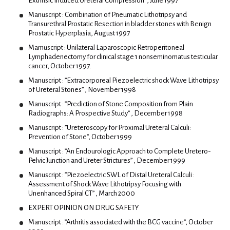
Extrinsic Induced Ureteral Compression” , June 1997
Εμφυτεύματα
Manuscript : Combination of Pneumatic Lithotripsy and
Ενδοδοντολόγοι
Transurethral Prostatic Resection in bladder stones with Benign
Prostatic Hyperplasia, August 1997
Επανορθωτική αισθητική οδοντιατρική
Mamuscript : Unilateral Laparoscopic Retroperitoneal
Ομοιοπαθητικοί
Lymphadenectomy for clinical stage 1 nonseminomatus testicular
cancer, October 1997.
Ορθοδοντικοί
Manuscript : ”Extracorporeal Piezoelectric shock Wave Lithotripsy
Παιδοοδοντίατροι
of Ureteral Stones” , November 1998
Περιοδοντολόγοι
Manuscript : ”Prediction of Stone Composition from Plain
Radiographs: A Prospective Study” , December 1998
Manuscript : ”Ureteroscopy for Proximal Ureteral Calculi:
Ορθοπαιδικοί
Prevention of Stone”, October 1999
Αθλητικές κακώσεις
Manuscript : ”An Endourologic Approach to Complete Uretero-
Pelvic Junction and Ureter Strictures” , December 1999
Αρθροπλαστική χειρουργική
Manuscript : ”Piezoelectric SWL of Distal Ureteral Calculi :
Βελονισμός
Assessment of Shock Wave Lithotripsy Focusing with
Unenhanced Spiral CT” , March 2000
Ορθοπαιδικοί άκρου χειρός
EXPERT OPINION ON DRUG SAFETY
Παιδοορθοπαιδικοί
Manuscript : ”Arthritis associated with the BCG vaccine”, October
Ρομποτική ορθοπαιδική