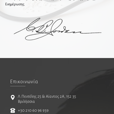
Ενημέρωσης.
Ευεξία-Υπηρεσίες
Medical Aesthetics-Ευεξία
Ασφάλιση-Διαμονή-Μετακινήσεις-Πιστοποιήσεις
Επικοινωνία
Διατροφή
Λ.Πεντέλης 25 & Αίαντος 2Α, 152 35
Βριλήσσια
Φυσικοθεραπεία & Αποκατάσταση
+30 210 60 96 939