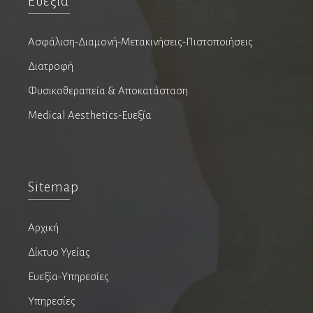
Ευεξία
Χειρουργοί θώρακος
Χειρουργοί μαστού
Ασφάλιση-Διαμονή-Μετακινήσεις-Πιστοποιήσεις
Χειρουργοί ογκολόγοι
Διατροφή
Χειρουργοί σπονδυλικής στήλης
Φυσικοθεραπεία & Αποκατάσταση
Medical Aesthetics-Ευεξία
Ψυχίατροι
Ομοιοπαθητικοί
Ψυχική Υγεία
Sitemap
Νευροψυχολόγος
Σύμβουλος Ψυχικής Υγείας
Αρχική
Ψυχίατρος
Δίκτυο Υγείας
Ψυχοθεραπευτής
Ευεξία-Υπηρεσίες
Ψυχολόγος
Υπηρεσίες