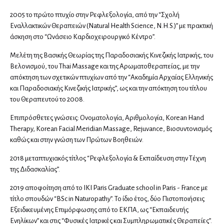
Χειρουργοί μαστού
2005 το πρώτο πτυχίο στην Ρεφλεξολογία, από την “Σχολή
Εναλλακτικών Θεραπειών (Natural Health Science, N.H.S.)” με πρακτική
άσκηση στο “Ωνάσειο Καρδιοχειρουργικό Κέντρο”.
Δερματολόγοι
Μελέτη της Βασικής Θεωρίας της Παραδοσιακής Κινεζικής Ιατρικής, του
Αισθητική Ιατρική
Βελονισμού, του Thai Massage και της Αρωματοθεραπείας, με την
Παιδοδερματολόγοι
απόκτηση των σχετικών πτυχίων από την “Ακαδημία Αρχαίας Ελληνικής
και Παραδοσιακής Κινεζικής Ιατρικής”, ως και την απόκτηση του τίτλου
του Θεραπευτού το 2008.
Ενδοκρινολόγοι
Διαβητολόγοι
Επιπρόσθετες γνώσεις: Ονοματολογία, Αριθμολογία, Korean Hand
Therapy, Korean Facial Meridian Massage, Rejuvance, Βιοσυντονισμός
Παιδοενδοκρινολόγοι
καθώς και στην γνώση των Πρώτων Βοηθειών.
2018 μεταπτυχιακός τίτλος “Ρεφλεξολογία & Εκπαίδευση στην Τέχνη
Ιατρικές υπηρεσίες
της Διδασκαλίας”.
2019 αποφοίτηση από το IKI Paris Graduate school in Paris - France με
Ιατροί εργασίας
τίτλο σπουδών “BSc in Naturopathy”. Το ίδιο έτος, δύο Πιστοποιήσεις
Εξειδικευμένης Επιμόρφωσης από το ΕΚΠΑ, ως “Εκπαιδευτής
Ενηλίκων” και στις “Φυσικές Ιατρικές και Συμπληρωματικές Θεραπείες”.