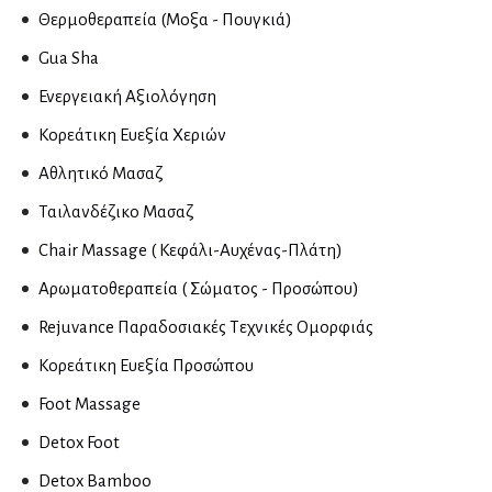
Νευροψυχολόγοι
Θερμοθεραπεία (Μοξα - Πουγκιά)
Gua Sha
Νεφρολόγοι
Ενεργειακή Αξιολόγηση
Κορεάτικη Ευεξία Χεριών
Νοσοκομεία & Κλινικές
Αθλητικό Μασαζ
Ταιλανδέζικο Μασαζ
Οδοντίατροι
Chair Massage ( Kεφάλι-Αυχένας-Πλάτη)
Εμφυτεύματα
Αρωματοθεραπεία ( Σώματος - Προσώπου)
Ενδοδοντολόγοι
Rejuvance Παραδοσιακές Τεχνικές Ομορφιάς
Επανορθωτική αισθητική οδοντιατρική
Κορεάτικη Ευεξία Προσώπου
Ομοιοπαθητικοί
Foot Massage
Ορθοδοντικοί
Detox Foot
Παιδοοδοντίατροι
Detox Bamboo
Περιοδοντολόγοι