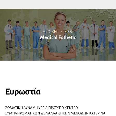
Αλλεργιολόγοι
ΑΡΧΙΚΗ
>
BLOG
Βιοπαθολόγοι
Medical Esthetic
Γαστρεντερολόγοι
Ενδοσκόποι
Ηπατολόγοι
Ογκολογία Πεπτικού
Ευρωστία
Γενετιστές
ΣΩΜΑΤΙΚΗ ΔΥΝΑΜΗ ΥΓΕΙΑ ΠΡΟΤΥΠΟ ΚΕΝΤΡΟ
Γενικοί Ιατροί
ΣΥΜΠΛΗΡΩΜΑΤΙΚΩΝ & ΕΝΑΛΛΑΚΤΙΚΩΝ ΜΕΘΟΔΩΝ ΚΑΤΕΡΙΝΑ