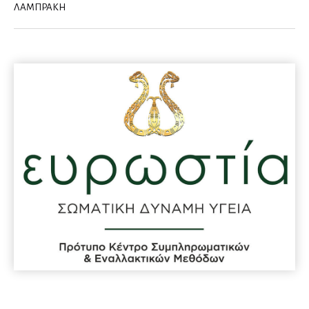
Διαβητολόγοι
ΛΑΜΠΡΑΚΗ
Ομοιοπαθητικοί
Γναθοπροσωπικοί Χειρουργοί
Γυναικολόγοι
Γυναικολογική Ογκολογία
Εμβρυική Ιατρική
Εξωσωματική Γονιμοποίηση
Λαπαροσκοπική Γυναικολογία
Ομοιοπαθητικοί
Ρομποτική Γυναικολογία
Σεξολόγοι
Υπέρηχοι
Υπογονιμότητα