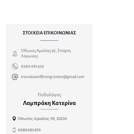
Ορθοπαιδικοί
Αθλητικές κακώσεις
ΣΤΟΙΧΕΙΑ ΕΠΙΚΟΙΝΩΝΙΑΣ
Αρθροπλαστική χειρουργική
Βελονισμός
Όθωνος Αμαλίας 95, Σπάρτη
Ορθοπαιδικοί άκρου χειρός
Λακωνίας
Παιδοορθοπαιδικοί
6986 681459
Ρομποτική ορθοπαιδική
evrostiawellbeingcenter@gmail.com
Χειρουργική ώμου
Χειρουργοί Ισχίου Γόνατος
Ποδολόγος
Χειρουργοί σπονδυλικής στήλης
Λαμπράκη Κατερίνα
Ουρολόγοι
Όθωνος Αμαλίας 95, 23100
Ανδρολόγοι
6986681459
Ρομποτική ουρολογία