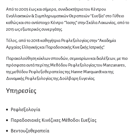
Καρδιολόγοι
Από το 2005 έως και σήμερα, συνιδιοκτήτρια του Κέντρου
Ειδικοί καρδιολόγοι
Εναλλακτικών & Συμπληρωματικών Θεραπειών “Ευεξία” στο Γύθειο
Καρδιαγγειακή απεικόνιση
καθώς και στο αντίστοιχο Κέντρο “Ίασης” στην Σκάλα Λακωνίας, από το
2015 ως εξωτερικός συνεργάτης.
Παιδοκαρδιολόγοι
Τέλος, από το 2018 καθηγήτρια Ρεφλεξολογίας στην “Ακαδημία
Αρχαίας Ελληνικής και Παραδοσιακής Κινεζικής Ιατρικής”.
Καρδιοχειρουργοί
Παρακολούθηση κύκλων σπουδών, σεμιναρίων και διαλέξεων, με πιο
πρόσφατα αυτά περί της Μεθόδου Ρεφλεξολογίας του Manzanares,
Νευρολόγοι
της μεθόδου Ρεφλεξοθεραπείας της Hanne Marquardt και της
Δυναμικής Ρεφλεξολογίας της Δούλβαρη Ευγενίας.
Υπηρεσίες
Νευροχειρουργοί
Ενδαγγειακή νευροχειρουργική
Ρεφλεξολογία
Λειτουργική νευροχειρουργική
Παραδοσιακές Κινέζικες Μέθοδοι Ευεξίας
Χειρουργοί σπονδυλικής στήλης
Βεντουζοθεραπεία