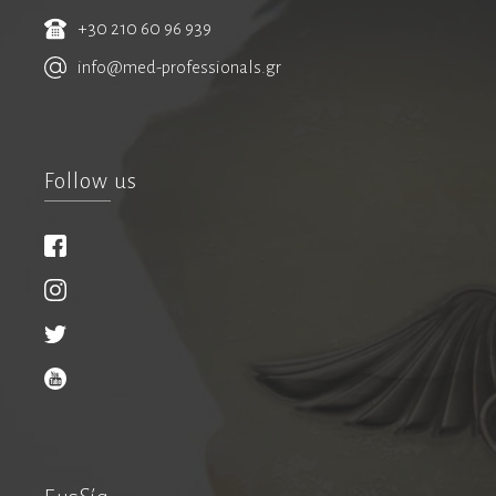
Ρευματολόγοι
+30 210 60 96 939
info@med-professionals.gr
Φυσίατροι
Φυσικοθεραπευτές
Follow us
Οστεοπαθητικοί
Χειρουργοί
Xειρουργοί παχέος εντέρου & πρωκτού
Βαριατρική
Βιοσυντονισμός
Παιδοχειρουργοί
Ρομποτική χειρουργική
Χειρουργοί ενδοκρινών αδένων