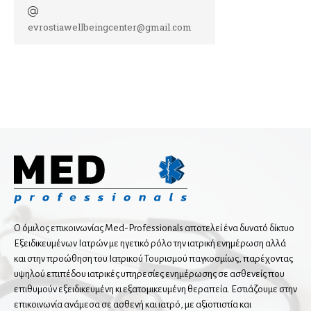
evrostiawellbeingcenter@gmail.com
Οφθαλμίατροι
Αισθητική Ιατρική
Παιδοοφθαλμίατροι
Παθολόγοι
Διαβητολόγοι
Ειδικοί παθολόγοι
Κλινικοί Υπερτασιολόγοι
Λοιμωξιολόγοι
Ο όμιλος επικοινωνίας Med-Professionals αποτελεί ένα δυνατό δίκτυο
Ογκολόγοι
Εξειδικευμένων Ιατρών με ηγετικό ρόλο την ιατρική ενημέρωση αλλά
Παθολογοανατόμοι
και στην προώθηση του Ιατρικού Τουρισμού παγκοσμίως, παρέχοντας
υψηλού επιπέδου ιατρικές υπηρεσίες ενημέρωσης σε ασθενείς που
επιθυμούν εξειδικευμένη κι εξατομικευμένη θεραπεία. Εστιάζουμε στην
Παιδίατροι
επικοινωνία ανάμεσα σε ασθενή και ιατρό, με αξιοπιστία και